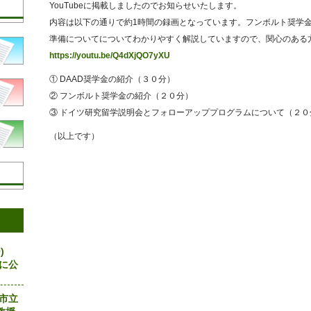
YouTubeに掲載しましたのでお知らせいたします。
内容は以下の通りで約1時間の録画となっています。フンボルト奨学金
準備についてについてわかりやすく解説していますので、関心のある
https://youtu.be/Q4dXjQO7yXU
① DAAD奨学金の紹介（３０分）
② フンボルト奨学金の紹介（２０分）
③ ドイツ研究留学説明会とフォローアッププログラムについて（２０
（以上です）
)
eに公
島市立