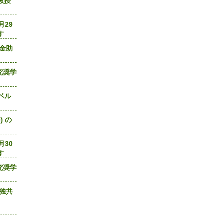
教授
月29
す
基金助
究奨学
ーベル
) の
月30
す
究奨学
日独共