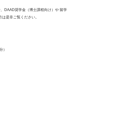
、DAAD奨学金（博士課程向け）や 留学
方は是非ご覧ください。
分）