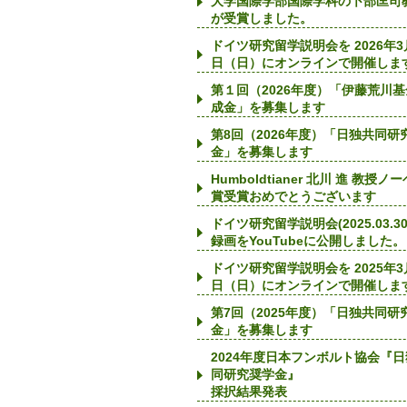
大学国際学部国際学科の卜部匡司
が受賞しました。
ドイツ研究留学説明会を 2026年3
日（日）にオンラインで開催しま
第１回（2026年度）「伊藤荒川
成金」を募集します
第8回（2026年度）「日独共同研
金」を募集します
Humboldtianer 北川 進 教授ノ
賞受賞おめでとうございます
ドイツ研究留学説明会(2025.03.30
録画をYouTubeに公開しました。
ドイツ研究留学説明会を 2025年3
日（日）にオンラインで開催しま
第7回（2025年度）「日独共同研
金」を募集します
2024年度日本フンボルト協会『
同研究奨学金』
採択結果発表