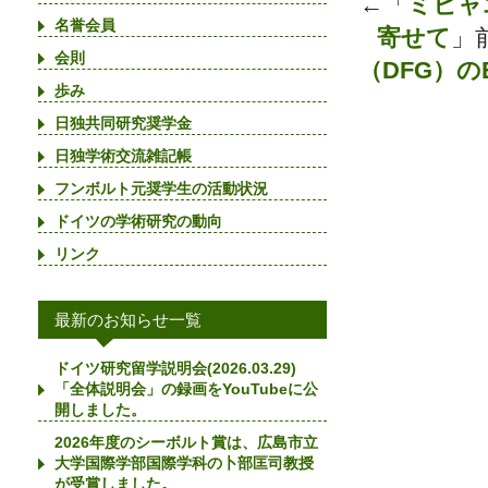
←「
ミヒャ
名誉会員
寄せて
」
会則
（DFG）のEu
歩み
日独共同研究奨学金
日独学術交流雑記帳
フンボルト元奨学生の活動状況
ドイツの学術研究の動向
リンク
最新のお知らせ一覧
ドイツ研究留学説明会(2026.03.29)
「全体説明会」の録画をYouTubeに公
開しました。
2026年度のシーボルト賞は、広島市立
大学国際学部国際学科の卜部匡司教授
が受賞しました。