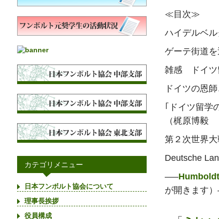
≪目次≫
ハイデルベル
ゲーテ街道を
雑感 ドイツ
ドイツの恩師
｢ドイツ留学
（梶原博毅 
第２次世界大
Deutsche 
カテゴリメニュー
—–
Humbol
日本フンボルト協会について
が開きます）
理事長挨拶
役員構成