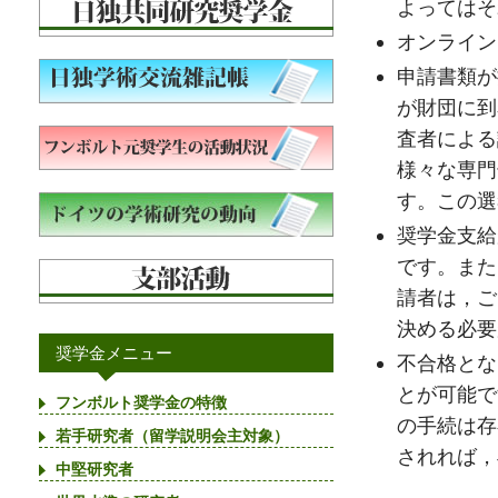
よってはそ
オンライン
申請書類が
が財団に到
査者による
様々な専門
す。この選
奨学金支給
です。また
請者は，ご
決める必要
奨学金メニュー
不合格とな
とが可能で
フンボルト奨学金の特徴
の手続は存
若手研究者（留学説明会主対象）
されれば，
中堅研究者