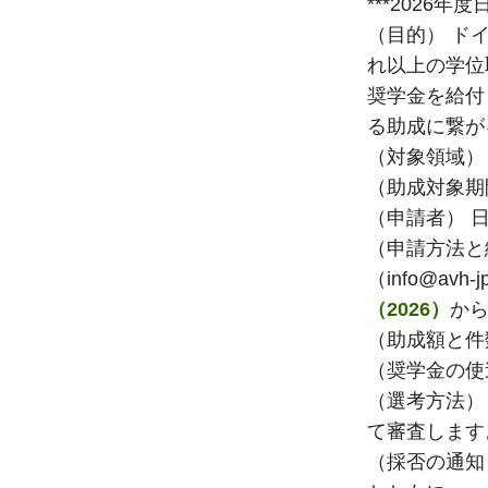
***2026
（目的） ド
れ以上の学位
奨学金を給付
る助成に繋が
（対象領域）
（助成対象期間）
（申請者） 
（申請方法と
（info@av
（2026）
か
（助成額と件
（奨学金の使
（選考方法）
て審査します
（採否の通知