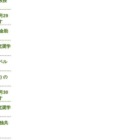
教授
月29
す
基金助
究奨学
ーベル
) の
月30
す
究奨学
日独共