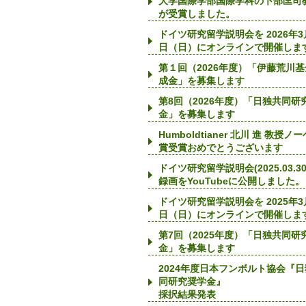
大学国際学部国際学科の卜部匡司
が受賞しました。
ドイツ研究留学説明会を 2026年3
日（日）にオンラインで開催しま
第１回（2026年度）「伊藤荒川
成金」を募集します
第8回（2026年度）「日独共同研
金」を募集します
Humboldtianer 北川 進 教授ノ
賞受賞おめでとうございます
ドイツ研究留学説明会(2025.03.30
録画をYouTubeに公開しました。
ドイツ研究留学説明会を 2025年3
日（日）にオンラインで開催しま
第7回（2025年度）「日独共同研
金」を募集します
2024年度日本フンボルト協会『
同研究奨学金』
採択結果発表