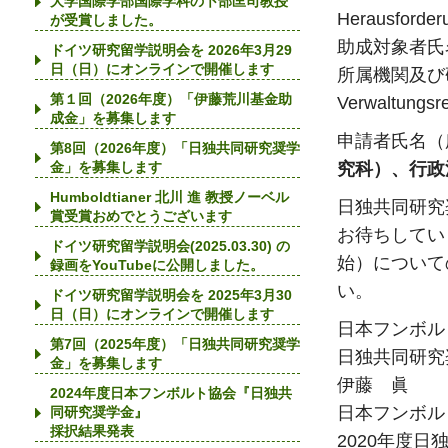
大学国際学部国際学科の卜部匡司教授
Herausforder
が受賞しました。
助成対象者
ドイツ研究留学説明会を 2026年3月29
日（日）にオンラインで開催します
所属機関及び研究分野：
第１回（2026年度）「伊藤荒川基金助
Verwaltungsre
成金」を募集します
申請者⽒名（
第8回（2026年度）「日独共同研究奨学
究科）、行政
金」を募集します
Humboldtianer 北川 進 教授ノーベル
日独共同研究
賞受賞おめでとうございます
お待ちしていま
ドイツ研究留学説明会(2025.03.30) の
始）について
録画をYouTubeに公開しました。
い。
ドイツ研究留学説明会を 2025年3月30
日（日）にオンラインで開催します
日本フンボル
第7回（2025年度）「日独共同研究奨学
日独共同研究
金」を募集します
伊藤 眞
2024年度日本フンボルト協会『日独共
日本フンボル
同研究奨学金』
採択結果発表
2020年度