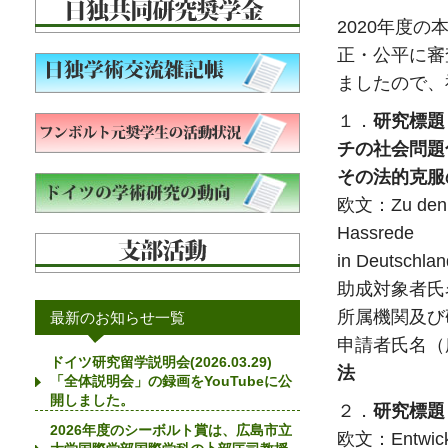
2020年度
正・公平に審
ましたので、
１．
研究標題
チの社会問題
その法的克服
欧文：Zu den M
Hassrede
in Deutschla
助成対象者
所属機関及び研究分野
最新のお知らせ一覧
申請者氏名
ドイツ研究留学説明会(2026.03.29)
法
「全体説明会」の録画をYouTubeに公
開しました。
２．
研究標題
2026年度のシーボルト賞は、広島市立
欧文：Entwicklu