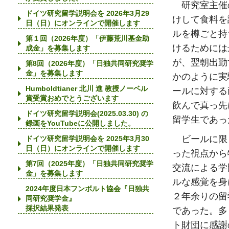
研究室主催
ドイツ研究留学説明会を 2026年3月29
けして食料を
日（日）にオンラインで開催します
ルを樽ごと持
第１回（2026年度）「伊藤荒川基金助
けるためには
成金」を募集します
が、翌朝出勤
第8回（2026年度）「日独共同研究奨学
金」を募集します
かのように実
Humboldtianer 北川 進 教授ノーベル
ールに対する
賞受賞おめでとうございます
飲んで真っ先
ドイツ研究留学説明会(2025.03.30) の
留学生であっ
録画をYouTubeに公開しました。
ビールに限
ドイツ研究留学説明会を 2025年3月30
日（日）にオンラインで開催します
った視点から
第7回（2025年度）「日独共同研究奨学
交流による学
金」を募集します
ルな感覚を身
2024年度日本フンボルト協会『日独共
２年余りの留
同研究奨学金』
採択結果発表
であった。多
ト財団に感謝