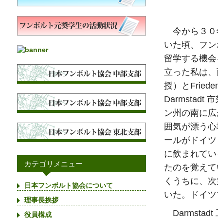
今から３０
いた頃、フンボ
留学する機会
立った私は、
授）とFrie
Darmstad
ン州の南に広
囲気が漂う心
ールがドイツ
に飲まれている
カテゴリメニュー
たのを覚えて
くうちに、次
日本フンボルト協会について
いた。ドイツ
理事長挨拶
Darmstad
役員構成