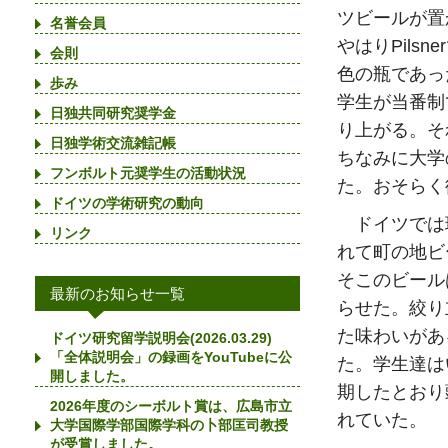
ツビールが置
名誉会員
やはりPils
会則
色の瓶であっ
歩み
学生が当番制
日独共同研究奨学金
り上がる。そ
日独学術交流雑記帳
ちなみに大学
フンボルト元奨学生の活動状況
た。おそらく
ドイツの学術研究の動向
ドイツでは
リンク
れて町の地ビ
そこのビール
最新のお知らせ一覧
らせた。絞り
た味わいがあ
ドイツ研究留学説明会(2026.03.29)
「全体説明会」の録画をYouTubeに公
た。学生達は
開しました。
期したとおり
2026年度のシーボルト賞は、広島市立
れていた。
大学国際学部国際学科の卜部匡司教授
が受賞しました。