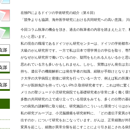
在独PIによるドイツの学術研究の紹介（第６回）
「競争よりも協調、海外医学研究における共同研究への高い意識」 川内
今回コラム執筆の機会を頂き、過去の執筆者の内容を踏まえた上で、
たいと思います。
私の現在の職場であるドイツがん研究センターは、ドイツの学術都市
大級のがん研究所です。一方で私は日本で理学博士の学位を取り、専
がなぜがん研究所で働いているのか、疑問をもたれる人もいるかと思
思われている方も多いかもしれません。しかし、実際はがん発生は主
持ち、遺伝子の機能解析には発生学者の知識、経験が手助けとなりま
ク大学の大学病院と密接に研究を行っている一方で、例えば私の所属
ダーが医師免許を持っていないPh.D.取得研究者です。これは特に驚
メリカの聖ジュード小児研究病院でも基礎研究者が非常に多く働く環
多数の共同研究の上で成り立っている現状をみても、多くの分野の基
つの病気の謎解明に取り組む、研究施設のこういった環境づくりはが
私の研究グループは、小児脳腫瘍を研究材料に、「どの遺伝子変異が
出すのか」について研究をおこなっています。がんは、正常細胞が外
変異を起こし、細胞が異常分裂を起こすことにより引き起こされる病