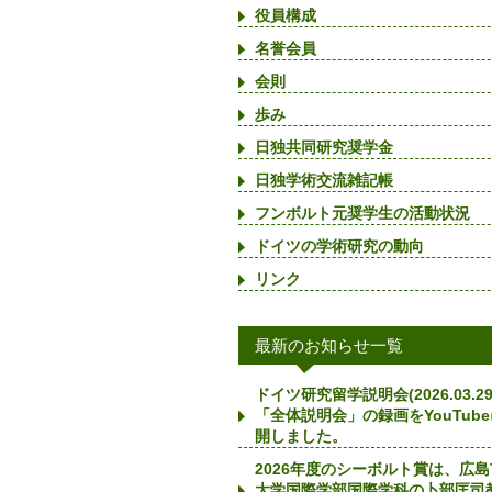
役員構成
名誉会員
会則
歩み
日独共同研究奨学金
日独学術交流雑記帳
フンボルト元奨学生の活動状況
ドイツの学術研究の動向
リンク
最新のお知らせ一覧
ドイツ研究留学説明会(2026.03.29
「全体説明会」の録画をYouTub
開しました。
2026年度のシーボルト賞は、広
大学国際学部国際学科の卜部匡司