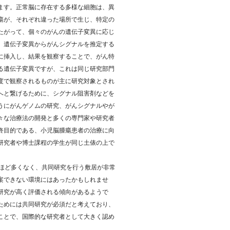
ます。正常脳に存在する多様な細胞は、異
瘍が、それぞれ違った場所で生じ、特定の
たがって、個々のがんの遺伝子変異に応じ
、遺伝子変異からがんシグナルを推定する
に挿入し、結果を観察することで、がん特
る遺伝子変異ですが、これは同じ研究部門
度で観察されるものが主に研究対象とされ
へと繋げるために、シグナル阻害剤などを
うにがんゲノムの研究、がんシグナルやが
々な治療法の開発と多くの専門家や研究者
終目的である、小児脳腫瘍患者の治療に向
研究者や博士課程の学生が同じ土俵の上で
れほど多くなく、共同研究を行う敷居が非常
案できない環境にはあったかもしれませ
研究が高く評価される傾向があるようで
ためには共同研究が必須だと考えており、
ことで、国際的な研究者として大きく認め