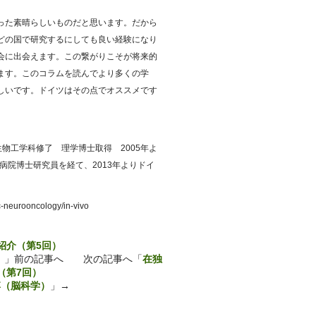
った素晴らしいものだと思います。だから
どの国で研究するにしても良い経験になり
会に出会えます。この繋がりこそが将来的
ます。このコラムを読んでより多くの学
しいです。ドイツはその点でオススメです
生物工学科修了 理学博士取得 2005年よ
病院博士研究員を経て、2013年よりドイ
ic-neurooncology/in-vivo
紹介（第5回）
）
」前の記事へ 次の記事へ「
在独
（第7回）
博（脳科学）
」→