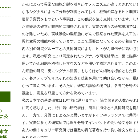
がんによって異常な細胞分裂を引き起すメカニズムが違うとされてい
なるシグナルによって分裂が制御されており、種類の異なるヒト脳腫
遺伝子変異をもつという事実は、この仮説を強く支持しています。し
た治療法の確立が将来的に期待されます。実際の我々の研究現場では
のは難しいため、実験動物の脳細胞にがんで観察された変異を人工的
異的変異の機能を探っています。ここで重要になってくるのが着目す
内の別の研究グループとの共同研究により、ヒトがん遺伝子に高い頻
ます。私達の研究により同定されたシグナルや研究結果は、更に臨床
用いてがん細胞を移植したマウスなどを用いて検討されます。このよ
ん細胞の研究、更にシグナル阻害、もしくはがん細胞を標的とした様
が、各ステップでそれぞれの知識と技術を用いて助け合いながら、最
かって進んでいます。そのため、研究の議論の場では、各専門分野の
議論し、意見を尊重して方針を決めています。
私の日本での基礎研究は10年前に遡りますが、論文著者の人数がそ
に高く感じました。特に若い研究者は、簡単に海外との共同研究を提
)
ん。一方で、分野にもよるかと思いますがドイツやフランスでは共同
eに公
す。実際に多くの研究所では医学分野でインパクトの高い論文を出す
友人の働くキュリー研究所では複数の責任著者を持つ良い論文を出す
島市立
教授
られるそうです。