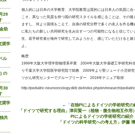
個人的には日本の大学教育、大学院教育は質的には日本人の気質に合
月29
こそ、異なった気質を持つ国の研究スタイルを感じることは、その後
す
ますし、何より国境をこえて、自身の研究分野で多くの友人を作る機
基金助
に私たちの新しい共同研究を生み出す一つの可能性になると信じてい
生、若手研究者が海外で研究してみようかと、感じていただけると嬉
究奨学
よ。
略歴
ーベル
1999年大阪大学理学部物理系卒業 2004年大阪大学基礎工学研究科
り千葉大学大学院医学研究院で助教 2009年より聖ジュード小児研究
) の
ツがん研究センターでグループリーダー 2018年テニュア取得
月30
http://pediatric-neurooncology.dkfz.de/index.php/en/research/pediatr
す
究奨学
←「
在独PIによるドイツの学術研究の
「ドイツで研究する理由」津田賢一（植物・微生物相互作用
PIによるドイツの学術研究の紹介
日独共
「ドイツの科学研究への考え方」伊藤 