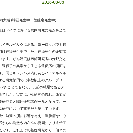
2018-08-09
大輔 (神経発生学・脳腫瘍発生学)
私はドイツにおける共同研究に焦点を当て
ハイデルベルクにある、ヨーロッパでも最
門は神経発生学でした。神経発生の研究者
います。がん研究は医師研究者の分野だと
に遺伝子の異常から生じる遺伝病の側面を
す。同じキャンパス内にあるハイデルベル
する研究部門では半数以上のグループリー
くべきことでもなく、以前の職場であるア
境でした。実際にがん研究の優れた論文が
礎研究者と臨床研究者が一丸となって、一
ん研究において重要だと感じています。
発生時期の脳に影響を与え、脳腫瘍を生み
部からの刺激や内在性の要因により遺伝子
気です。これまでの基礎研究から、個々の